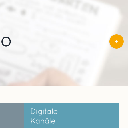
io
Toggle
Sliding
Bar
Area